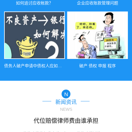
如何追讨应收帐款？
企业应收账款管理问题
债务人破产申请中债权人应如何提供证据
破产 债权 申报 程序
N
新闻资讯
NEWS
权
代位赔偿律师费由谁承担