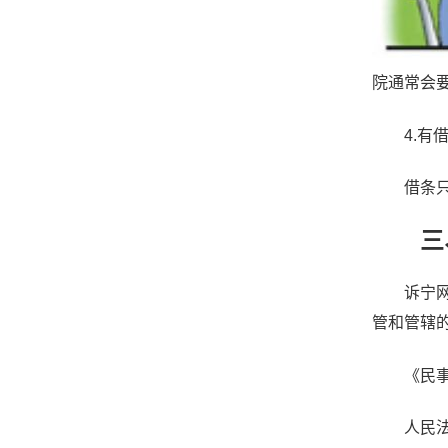
院通常会
4.有借
借条只能
三、
诉宁网提
管和管辖
《民事
人民法院