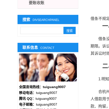
要账收账
借条不规
搜索
DIVSEARCHPANEL
一、
借条没有
期限。诉
联系信息
CONTACT
其诉讼时
二、
1.明知
全国咨询热线：tuiguang9007
合杭州要
移动电话：
tuiguang9007
腾讯 QQ：
tuiguang9007
人借款用
电子邮箱：
tuiguang9007
款、拘留