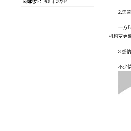
公司地址：
深圳市龙华区
2.违背
一方以欺
机构变更
3.感情
不少情人