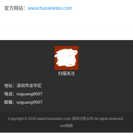
官方网站：
www.hunaneton.com
扫描关注
地址：深圳市龙华区
电话：tuiguang9007
邮箱：tuiguang9007
Copyright © 2025 www.hunaneton.com 深圳讨债公司 All rights reserved.
xml地图