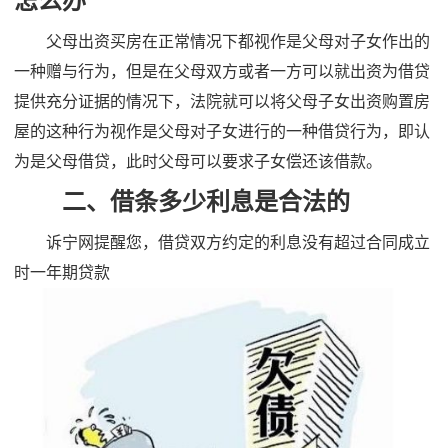
怎么办
父母出资买房在正常情况下都视作是父母对子女作出的
一种赠与行为，但是在父母双方或者一方可以就出资为借贷
提供充分证据的情况下，法院就可以将父母子女出资购置房
屋的这种行为视作是父母对子女进行的一种借贷行为，即认
为是父母借贷，此时父母可以要求子女偿还该借款。
二、借条多少利息是合法的
诉宁网提醒您，借贷双方约定的利息没有超过合同成立
时一年期贷款