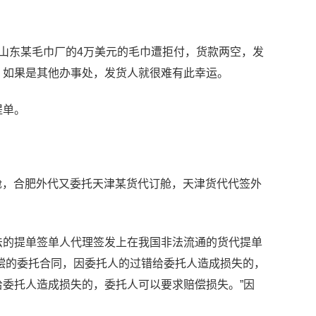
东某毛巾厂的4万美元的毛巾遭拒付，货款两空，发
，如果是其他办事处，发货人就很难有此幸运。
提单。
舱，合肥外代又委托天津某货代订舱，天津货代代签外
的提单签单人代理签发上在我国非法流通的货代提单
“有偿的委托合同，因委托人的过错给委托人造成损失的，
委托人造成损失的，委托人可以要求赔偿损失。”因