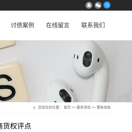
讨债案例
在线留言
联系我们
您现在的位置：
首页
>>
服务项目
>>
要账收账
商货权评点