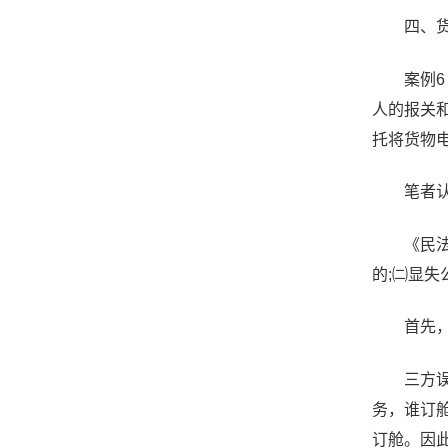
四、货代
案例6：2
人的报关
托将货物
笔者认为
《民法通
的;㈡显失
首先，三
三方误认
务，谁订
订舱。因此