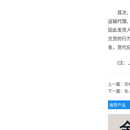
其次，三
运输代理
因此发货人
交货的行
条，货代应
(注：上
上一篇：
债
下一篇：
有
推荐产品