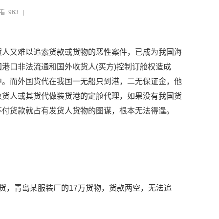
看: 963
|
人又难以追索货款或货物的恶性案件，已成为我国海
港口非法流通和国外收货人(买方)控制订舱权造成
中。而外国货代在我国一无船只到港，二无保证金，他
收货人或其货代做装货港的定舱代理，如果没有我国货
不付货款就占有发货人货物的图谋，根本无法得逞。
，青岛某服装厂的17万货物，货款两空，无法追