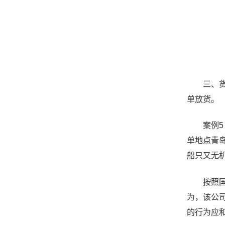
三、货代
单放货。
案例5：
单地点青岛
船只又无
按照国际
为，该公
的行为应