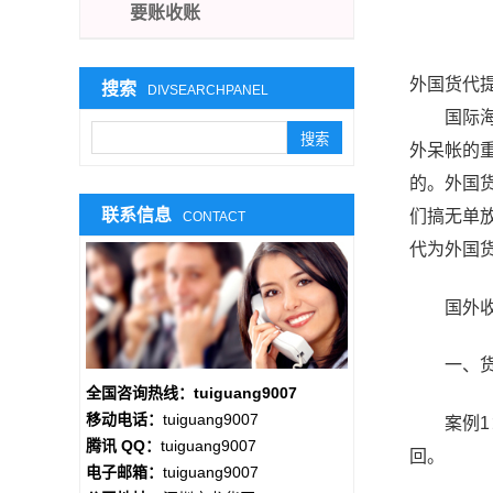
要账收账
外国货代
搜索
DIVSEARCHPANEL
国际海运
外呆帐的
的。外国
联系信息
们搞无单
CONTACT
代为外国
国外收货
一、货代
全国咨询热线：tuiguang9007
移动电话：
tuiguang9007
案例1：
腾讯 QQ：
tuiguang9007
回。
电子邮箱：
tuiguang9007