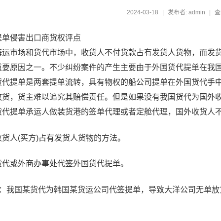
2024-03-18
|
发布者: admin
|
查
提单侵害出口商货权评点
市场和货代市场中，收货人不付货款占有发货人货物，而发货
重要原因之一。不少纠纷案件的产生主要由于外国货代提单在我国
货代提单是两套提单流转，具有物权的船公司提单在外国货代手
放货，货主难以追究其赔偿责任。但是如果没有我国货代为国外
货代提单承运人做装货港的签单代理或者定舱代理，国外收货人
人(买方)占有发货人货物的方法。
或外商办事处代签外国货代提单。
我国某货代为韩国某货运公司代签提单，导致大洋公司无单放货