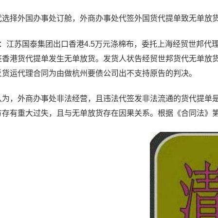
择外国办事处订舱，外商办事处代签外国货代提单致无单放
江苏国泰集团出口香港4.5万元涤棉布，委托上海经贸世邦代
签香港货代提单发生无单放货。发货人状告经贸世邦货代无单放
反货运代理合同为由做杭州要债公司出不支持原告的判决。
，外商办事处非法经营，且违法代签发非法流通的货代提单是
方存有重大过失，且与无单放货存在因果关系。根据《合同法》第