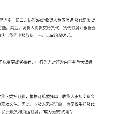
货代签定一份三方协议;约定收货人负责海运;货代是发货
订舱。其后，发货人将货交给货代，货代订舱并根据委
由状告货代电报放货。一、二审均遭败诉。
予以变更或者撤销，㈠行为人对行为内容有重大误解
货人委托订舱，根据订舱委托单，收货人承担交货义
为无效文件。因此，收货人无权订舱，也无权委托货代
，负责收货和海运订舱。”成为无效“约定”。