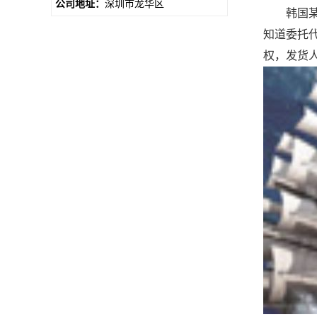
公司地址：
深圳市龙华区
韩国某货
知道委托
权，发货