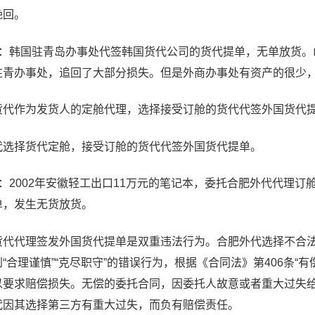
挽回。
韩国驻青岛办事处代签韩国货代公司的货代提单，无单放货。山
驻青办事处，追回了大部分损失。但是外商办事处有资产的很少
作为发货人的定舱代理，选择接受订舱的货代代签外国货代
择货代定舱，接受订舱的货代代签外国货代提单。
2002年安徽轻工出口11万元的笔记本，委托合肥外代代理订
单，发生无货放货。
代理签发外国货代提单是双重违法行为。合肥外代选择不合法
“合理谨慎”“克尽职守”的错误行为，根据《合同法》第406条
以要求赔偿损失。无偿的委托合同，因委托人故意或者重大过失给
代因其选择第三方有重大过失，而负有赔偿责任。