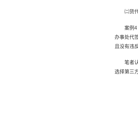
㈡货代选
案例4：
办事处代
且没有违
笔者认为
选择第三