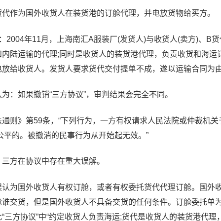
作为国外收货人在装货港的订舱代理，并电放货物给买方。
004年11月，上海南汇A服装厂(发货人)与收货人(卖方)、B
和内陆运输的代理;同时是收货人的装货港代理，负责收货和海运
电放给收货人。发货人要求货代交付提单不成，遂以运输合同为
：如果撤销“三方协议”，审判结果会完全不同。
则》第59条，“下列行为，一方有权请求人民法院或仲裁机关
公平的。被撤消的民事行为从开始起无效。”
方在协议中存在重大误解。
为国外收货人有权订舱，或者有权委托货代代理订舱。国外收
舱谁交货，但是国外收货人不具备交货的任何条件。订舱委托单
“三方协议”中“约定收货人负责海运;货代是收货人的装货港代理