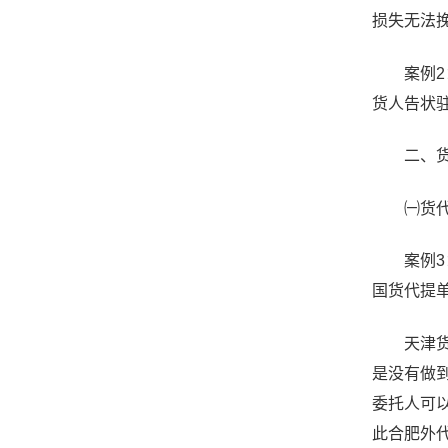
损失无法
案例2：
货人告状
二、货代
㈠货代选
案例3：
国货代提
天津货代
是没有做到
委托人可
此合肥外