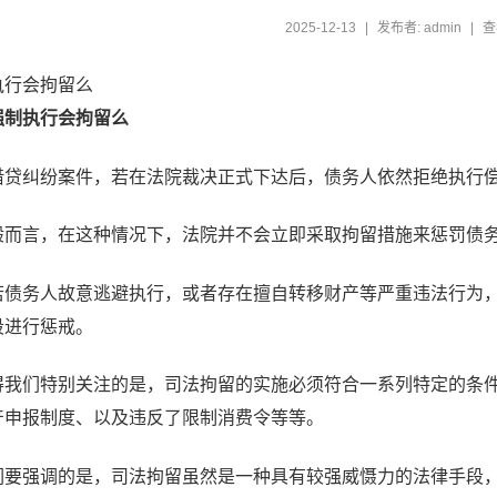
2025-12-13
|
发布者: admin
|
查
执行会拘留么
强制执行会拘留么
借贷纠纷案件，若在法院裁决正式下达后，债务人依然拒绝执行
般而言，在这种情况下，法院并不会立即采取拘留措施来惩罚债
若债务人故意逃避执行，或者存在擅自转移财产等严重违法行为
段进行惩戒。
得我们特别关注的是，司法拘留的实施必须符合一系列特定的条
产申报制度、以及违反了限制消费令等等。
们要强调的是，司法拘留虽然是一种具有较强威慑力的法律手段